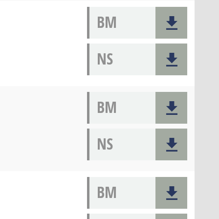
BM
NS
BM
NS
BM