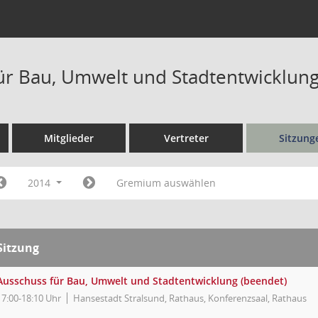
ür Bau, Umwelt und Stadtentwicklung
Mitglieder
Vertreter
Sitzung
2014
Gremium auswählen
Sitzung
Ausschuss für Bau, Umwelt und Stadtentwicklung (beendet)
17:00-18:10 Uhr
Hansestadt Stralsund, Rathaus, Konferenzsaal, Rathaus