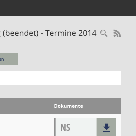
 (beendet) - Termine 2014
Recherc
RSS-
en
Dokumente
NS