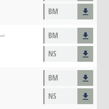
BM
BM
saal
NS
BM
NS