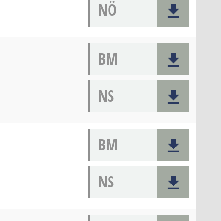
NÖ
BM
NS
BM
NS