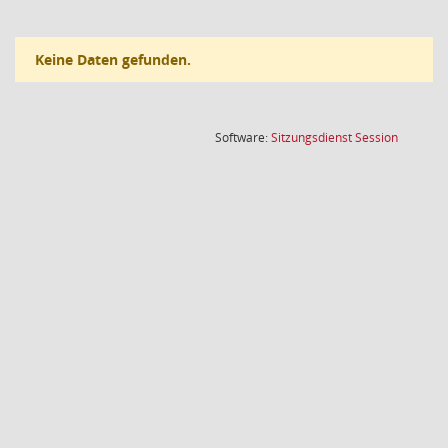
Keine Daten gefunden.
(Wird in
Software:
Sitzungsdienst
Session