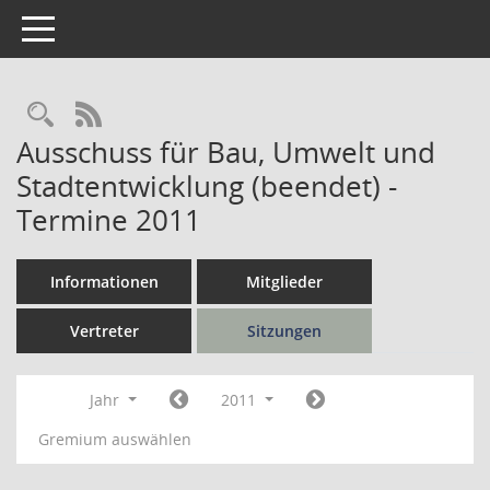
Toggle navigation
Rechercheauswahl
RSS-Feed
Ausschuss für Bau, Umwelt und
Stadtentwicklung (beendet) -
Termine 2011
Informationen
Mitglieder
Vertreter
Sitzungen
Jahr
2011
Gremium auswählen