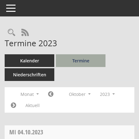
Toggle navigation
Rechercheauswahl
RSS-Feed
Termine 2023
Kalender
Termine
Niederschriften
Monat
Oktober
2023
Aktuell
MI
04.10.2023