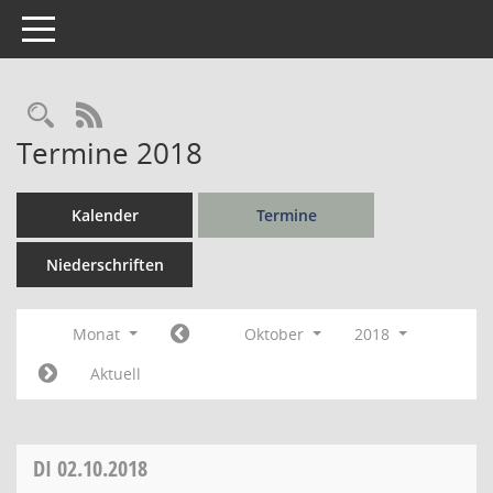
Toggle navigation
Rechercheauswahl
RSS-Feed
Termine 2018
Kalender
Termine
Niederschriften
Monat
Oktober
2018
Aktuell
DI
02.10.2018