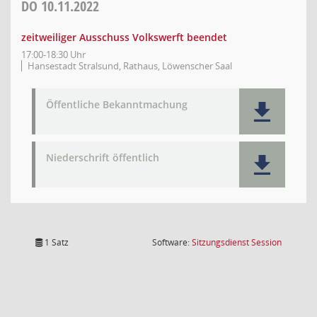
DO
10.11.2022
zeitweiliger Ausschuss Volkswerft beendet
17:00-18:30 Uhr
Hansestadt Stralsund, Rathaus, Löwenscher Saal
Öffentliche Bekanntmachung
Niederschrift öffentlich
(Wird in
1 Satz
Software:
Sitzungsdienst
Session