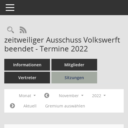
Toggle navigation
Rechercheauswahl
RSS-Feed
zeitweiliger Ausschuss Volkswerft
beendet - Termine 2022
Informationen
Mitglieder
Vertreter
Sitzungen
Monat
November
2022
Aktuell
Gremium auswählen