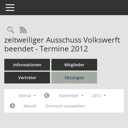
Toggle navigation
Rechercheauswahl
RSS-Feed
zeitweiliger Ausschuss Volkswerft
beendet - Termine 2012
Informationen
Mitglieder
Vertreter
Sitzungen
Monat
November
2012
Aktuell
Gremium auswählen