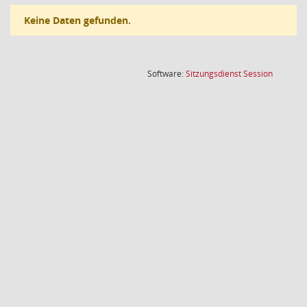
Keine Daten gefunden.
(Wird in
Software:
Sitzungsdienst
Session