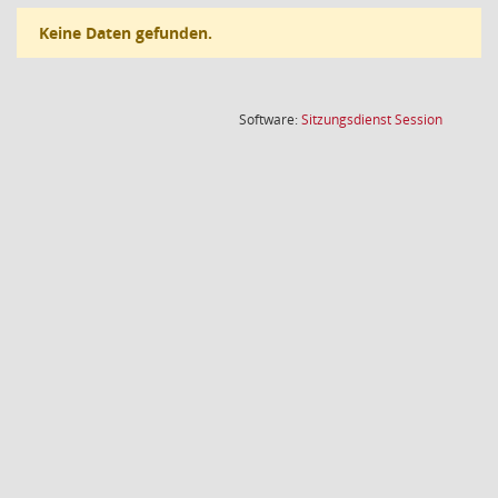
Keine Daten gefunden.
(Wird in
Software:
Sitzungsdienst
Session