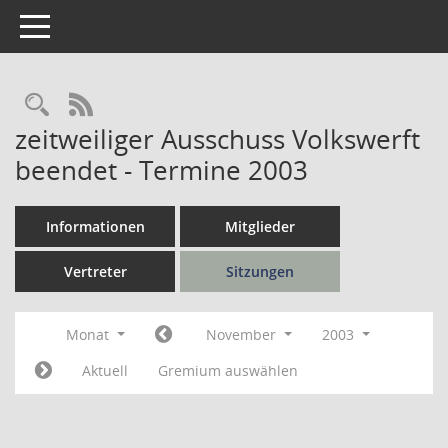
Toggle navigation
Rechercheauswahl
RSS-Feed
zeitweiliger Ausschuss Volkswerft
beendet - Termine 2003
Informationen
Mitglieder
Vertreter
Sitzungen
Monat
November
2003
Aktuell
Gremium auswählen