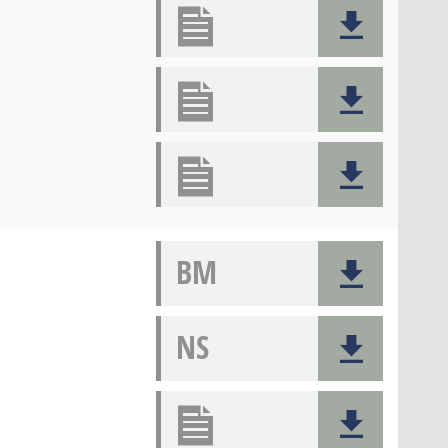
BM
NS