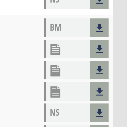
BM
NS