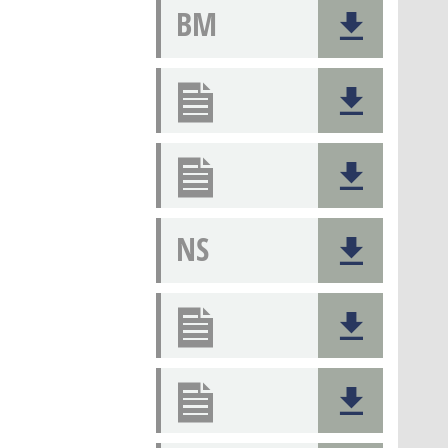
BM
NS