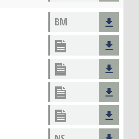
BM
NS