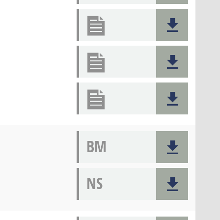
BM
NS