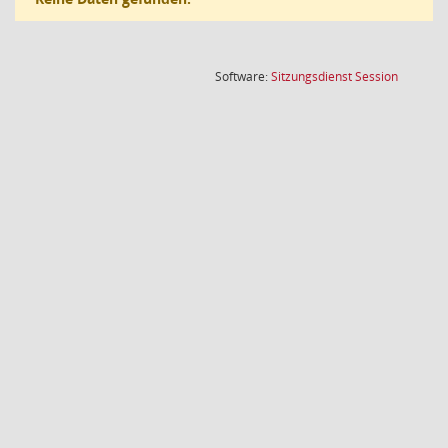
(Wird in
Software:
Sitzungsdienst
Session