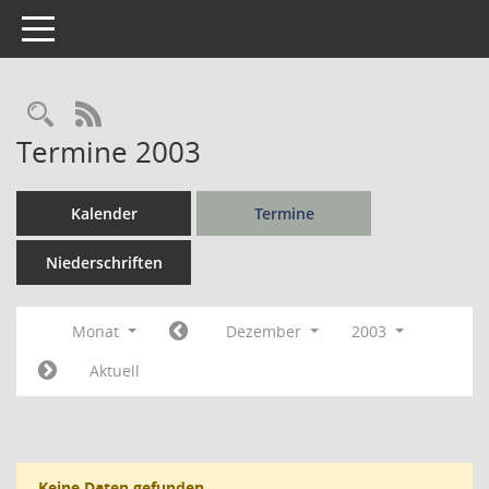
Toggle navigation
Rechercheauswahl
RSS-Feed
Termine 2003
Kalender
Termine
Niederschriften
Monat
Dezember
2003
Aktuell
Keine Daten gefunden.