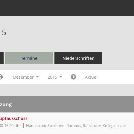
15
Termine
Niederschriften
Dezember
2015
Aktuell
tzung
uptausschuss
00-15:20 Uhr
Hansestadt Stralsund, Rathaus, Ratsstube, Kollegiensaal