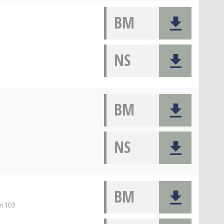
BM
NS
BM
NS
BM
m 103