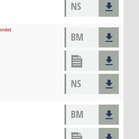
NS
eendet
BM
NS
BM