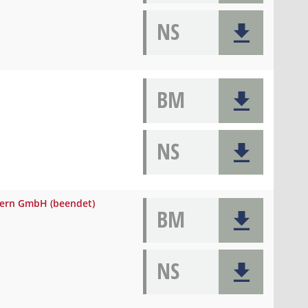
NS
BM
NS
mern GmbH (beendet)
BM
NS