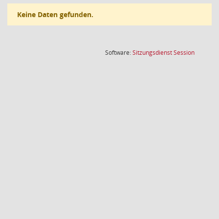
Keine Daten gefunden.
(Wird in
Software:
Sitzungsdienst
Session