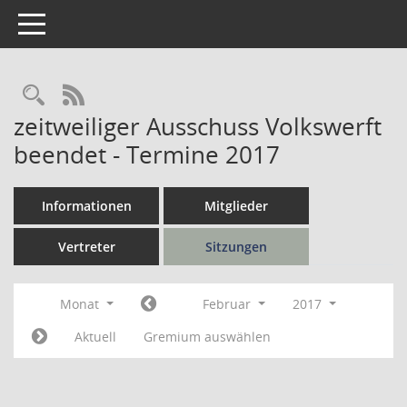
Toggle navigation
Rechercheauswahl
RSS-Feed
zeitweiliger Ausschuss Volkswerft
beendet - Termine 2017
Informationen
Mitglieder
Vertreter
Sitzungen
Monat
Februar
2017
Aktuell
Gremium auswählen