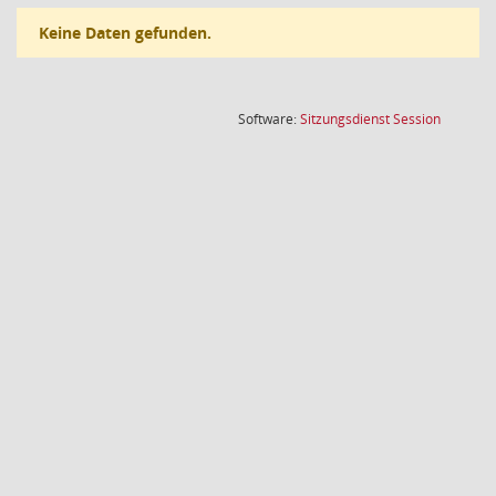
Keine Daten gefunden.
(Wird in
Software:
Sitzungsdienst
Session