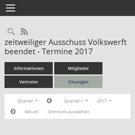
Toggle navigation
Rechercheauswahl
RSS-Feed
zeitweiliger Ausschuss Volkswerft
beendet - Termine 2017
Informationen
Mitglieder
Vertreter
Sitzungen
Quartal
Quartal 1
2017
Aktuell
Gremium auswählen