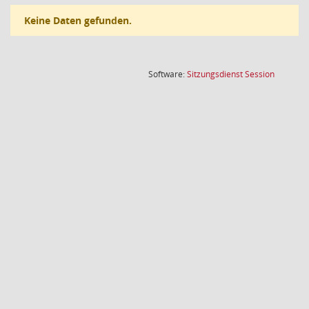
Keine Daten gefunden.
(Wird in
Software:
Sitzungsdienst
Session