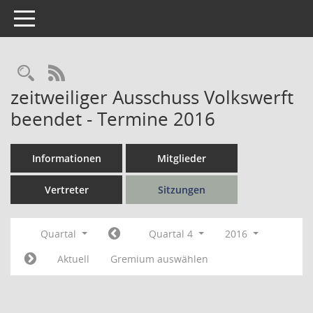
Toggle navigation
Rechercheauswahl
RSS-Feed
zeitweiliger Ausschuss Volkswerft
beendet - Termine 2016
Informationen
Mitglieder
Vertreter
Sitzungen
Quartal
Quartal 4
2016
Aktuell
Gremium auswählen