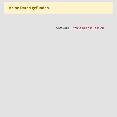
Keine Daten gefunden.
(Wird in
Software:
Sitzungsdienst
Session