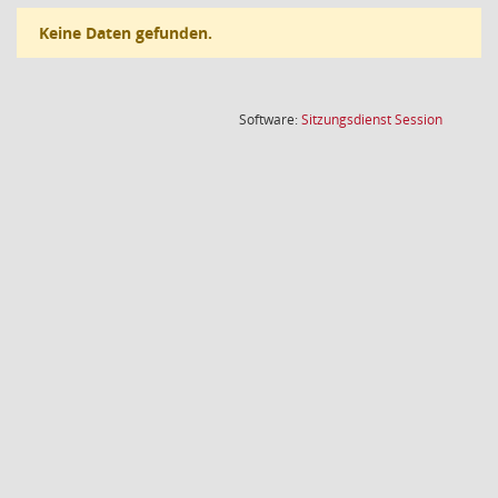
Keine Daten gefunden.
(Wird in
Software:
Sitzungsdienst
Session