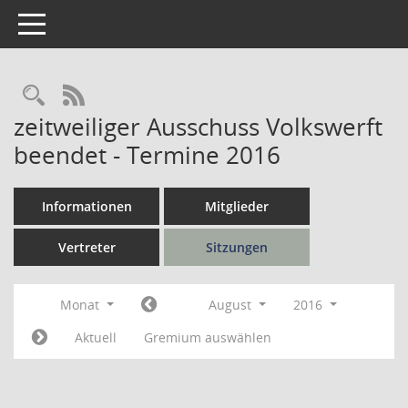
Toggle navigation
Rechercheauswahl
RSS-Feed
zeitweiliger Ausschuss Volkswerft
beendet - Termine 2016
Informationen
Mitglieder
Vertreter
Sitzungen
Monat
August
2016
Aktuell
Gremium auswählen