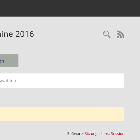
mine 2016
Recherc
RSS-
en
swählen
(Wird in
Software:
Sitzungsdienst
Session