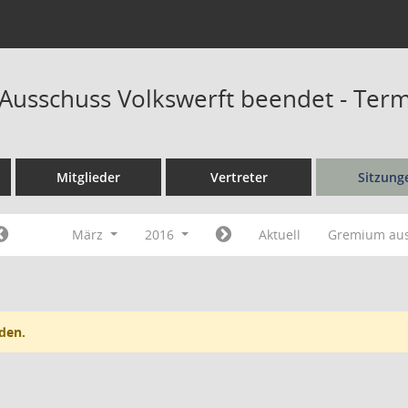
r Ausschuss Volkswerft beendet - Ter
Mitglieder
Vertreter
Sitzung
März
2016
Aktuell
Gremium au
den.