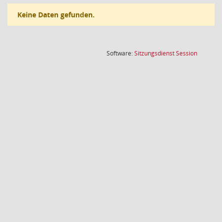
Keine Daten gefunden.
(Wird in
Software:
Sitzungsdienst
Session