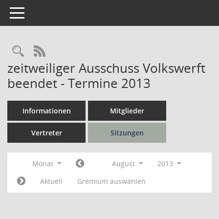
Toggle navigation
Rechercheauswahl
RSS-Feed
zeitweiliger Ausschuss Volkswerft
beendet - Termine 2013
Informationen
Mitglieder
Vertreter
Sitzungen
Monat
August
2013
Aktuell
Gremium auswählen