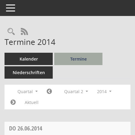
Toggle navigation
Rechercheauswahl
RSS-Feed
Termine 2014
Kalender
Termine
Niederschriften
Quartal
Quartal 2
2014
Aktuell
DO
26.06.2014