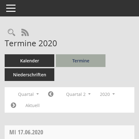
Toggle navigation
Rechercheauswahl
RSS-Feed
Termine 2020
Kalender
Termine
Niederschriften
Quartal
Quartal 2
2020
Aktuell
MI
17.06.2020