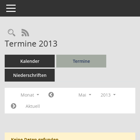
Toggle navigation
Rechercheauswahl
RSS-Feed
Termine 2013
Kalender
Termine
Niederschriften
Monat
Mai
2013
Aktuell
Keine Daten gefunden.