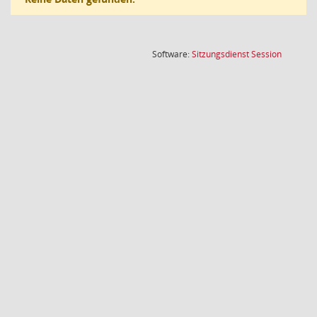
(Wird in
Software:
Sitzungsdienst
Session