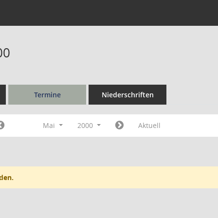
00
Termine
Niederschriften
Mai
2000
Aktuell
den.