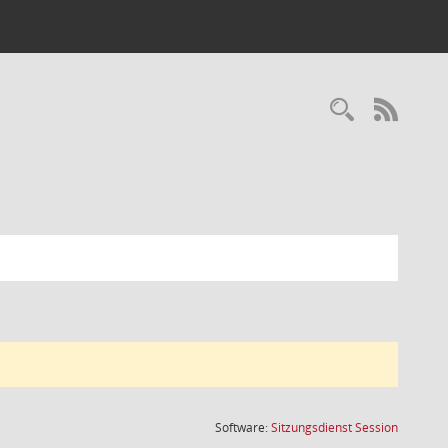
Recherc
RSS-
(Wird in
Software:
Sitzungsdienst
Session