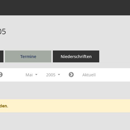
05
Termine
Niederschriften
Mai
2005
Aktuell
den.