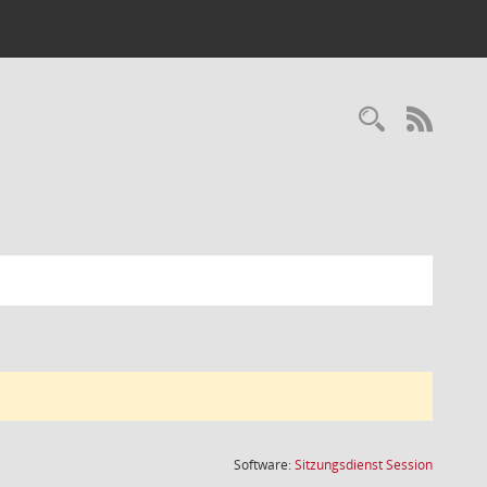
Recherc
RSS-
(Wird in
Software:
Sitzungsdienst
Session