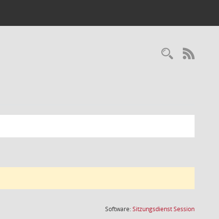
Recherc
RSS-
(Wird in
Software:
Sitzungsdienst
Session