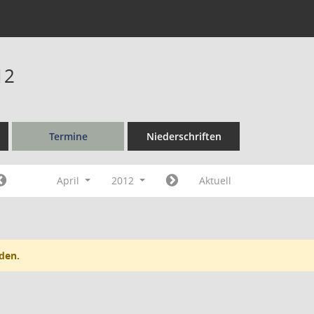
12
Termine
Niederschriften
April
2012
Aktuell
den.