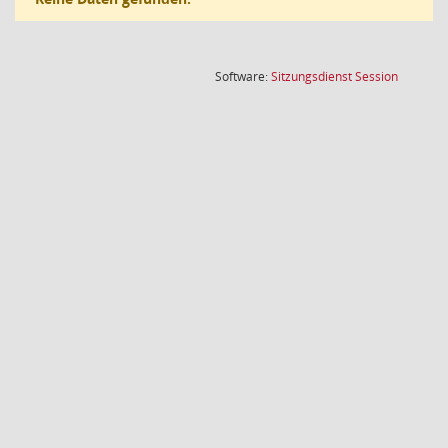
(Wird in
Software:
Sitzungsdienst
Session