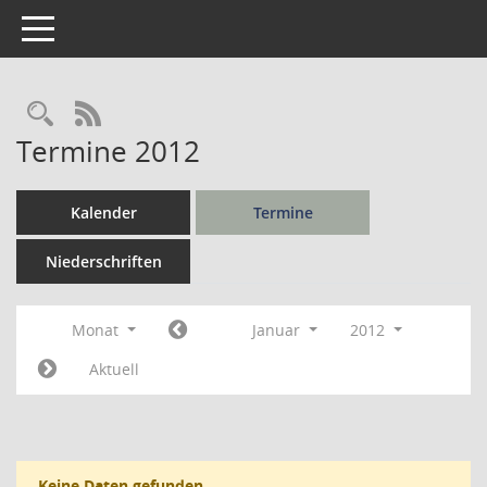
Toggle navigation
Rechercheauswahl
RSS-Feed
Termine 2012
Kalender
Termine
Niederschriften
Monat
Januar
2012
Aktuell
Keine Daten gefunden.