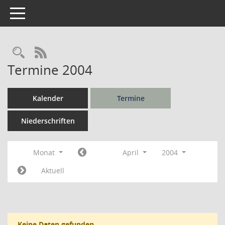
Toggle navigation
Rechercheauswahl
RSS-Feed
Termine 2004
Kalender
Termine
Niederschriften
Monat
April
2004
Aktuell
Keine Daten gefunden.