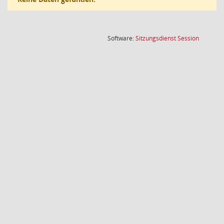
(Wird in
Software:
Sitzungsdienst
Session