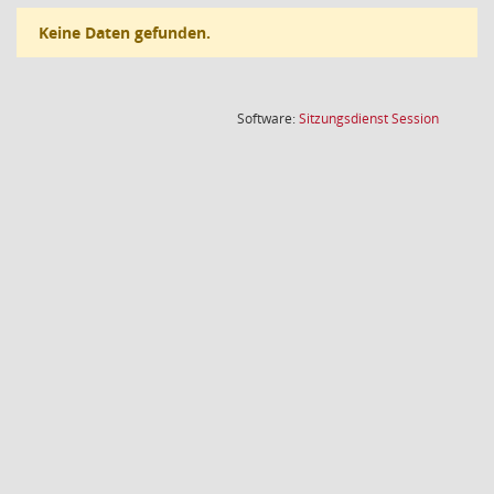
Keine Daten gefunden.
(Wird in
Software:
Sitzungsdienst
Session