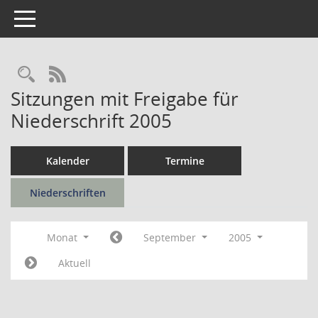
Toggle navigation
Rechercheauswahl
RSS-Feed
Sitzungen mit Freigabe für
Niederschrift 2005
Kalender
Termine
Niederschriften
Monat
September
2005
Aktuell