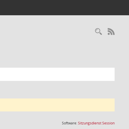
Recherc
RSS-
(Wird in
Software:
Sitzungsdienst
Session