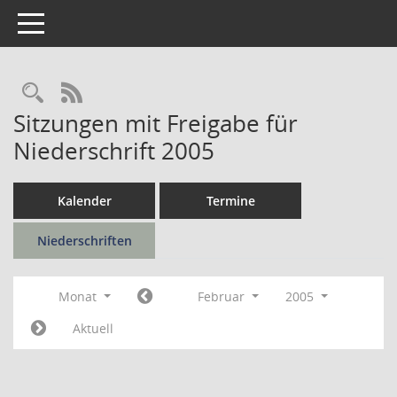
Toggle navigation
Rechercheauswahl
RSS-Feed
Sitzungen mit Freigabe für
Niederschrift 2005
Kalender
Termine
Niederschriften
Monat
Februar
2005
Aktuell