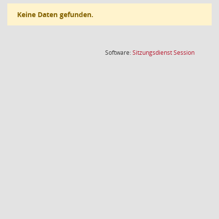
Keine Daten gefunden.
(Wird in
Software:
Sitzungsdienst
Session