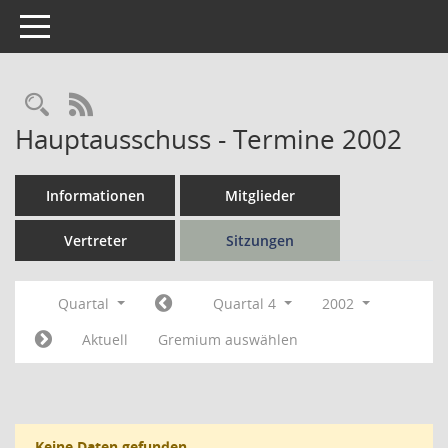
Toggle navigation
Rechercheauswahl
RSS-Feed
Hauptausschuss - Termine 2002
Informationen
Mitglieder
Vertreter
Sitzungen
Quartal
Quartal 4
2002
Aktuell
Gremium auswählen
Keine Daten gefunden.