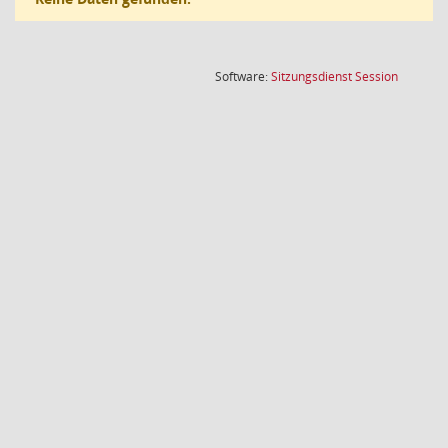
(Wird in
Software:
Sitzungsdienst
Session