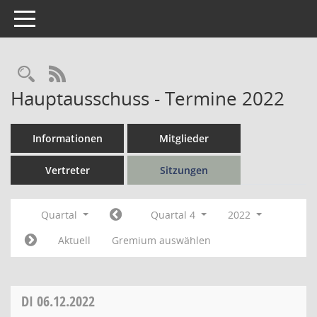
Toggle navigation
Rechercheauswahl
RSS-Feed
Hauptausschuss - Termine 2022
Informationen
Mitglieder
Vertreter
Sitzungen
Quartal
Quartal 4
2022
Aktuell
Gremium auswählen
DI
06.12.2022