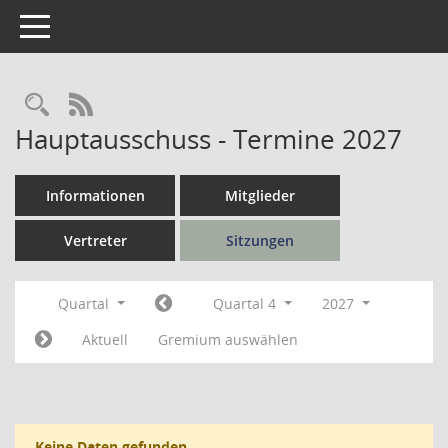
Toggle navigation
Rechercheauswahl
RSS-Feed
Hauptausschuss - Termine 2027
Informationen
Mitglieder
Vertreter
Sitzungen
Quartal
Quartal 4
2027
Aktuell
Gremium auswählen
Keine Daten gefunden.