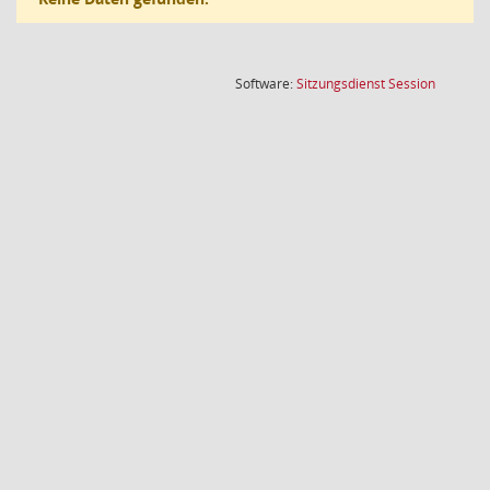
(Wird in
Software:
Sitzungsdienst
Session