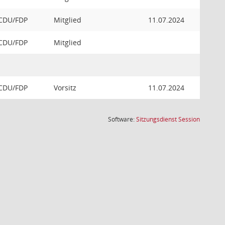
 CDU/FDP
Mitglied
11.07.2024
 CDU/FDP
Mitglied
 CDU/FDP
Vorsitz
11.07.2024
(Wird in
Software:
Sitzungsdienst
Session