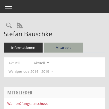
Toggle navigation
Rechercheauswahl
RSS-Feed
Stefan Bauschke
Informationen
Mitarbeit
Aktuell
Aktuell
Wahlperiode 2014 - 2019
MITGLIEDER
Wahlprüfungsausschuss