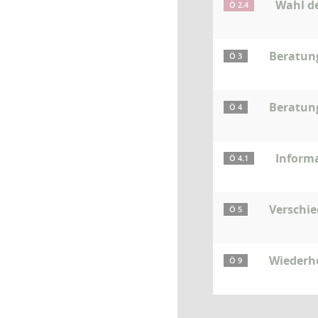
Wahl de
Ö 2.4
Beratun
Ö 3
Beratun
Ö 4
Inform
Ö 4.1
Verschi
Ö 5
Wiederhe
Ö 9