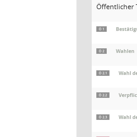
Öffentlicher T
Bestäti
Ö 1
Wahlen
Ö 2
Wahl d
Ö 2.1
Verpfl
Ö 2.2
Wahl de
Ö 2.3