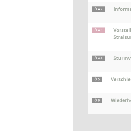
Informa
Ö 4.2
Vorstel
Ö 4.3
Strals
Sturmvo
Ö 4.4
Verschi
Ö 5
Wiederhe
Ö 9