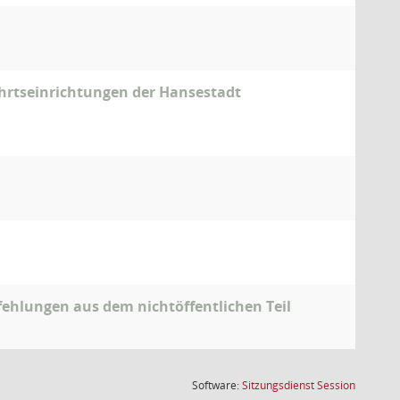
ahrtseinrichtungen der Hansestadt
ehlungen aus dem nichtöffentlichen Teil
(Wird in
Software:
Sitzungsdienst
Session