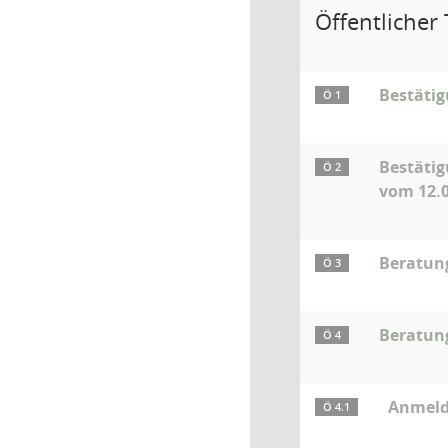
Öffentlicher T
Bestäti
Ö 1
Bestätig
Ö 2
vom 12.
Beratun
Ö 3
Beratun
Ö 4
Anmeld
Ö 4.1