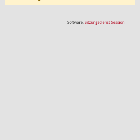
(Wird in
Software:
Sitzungsdienst
Session