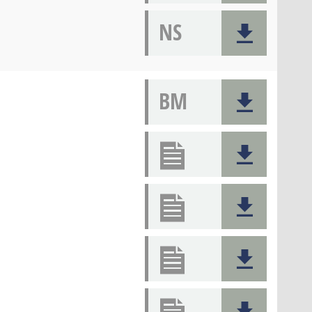
NS
BM