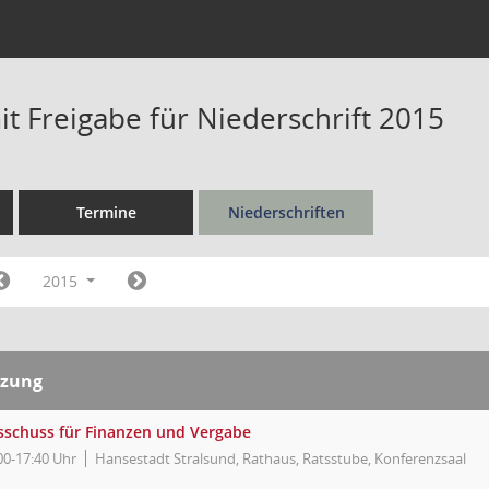
t Freigabe für Niederschrift 2015
Termine
Niederschriften
2015
tzung
sschuss für Finanzen und Vergabe
00-17:40 Uhr
Hansestadt Stralsund, Rathaus, Ratsstube, Konferenzsaal