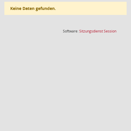
Keine Daten gefunden.
(Wird in
Software:
Sitzungsdienst
Session