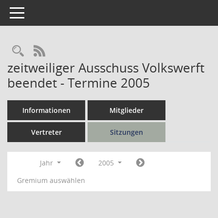
Toggle navigation
Rechercheauswahl
RSS-Feed
zeitweiliger Ausschuss Volkswerft
beendet - Termine 2005
Informationen
Mitglieder
Vertreter
Sitzungen
Jahr
2005
Gremium auswählen