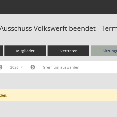
r Ausschuss Volkswerft beendet - Ter
Mitglieder
Vertreter
Sitzung
2026
Gremium auswählen
den.