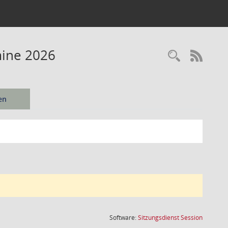
mine 2026
Recherc
RSS-
en
(Wird in
Software:
Sitzungsdienst
Session