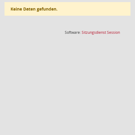
Keine Daten gefunden.
(Wird in
Software:
Sitzungsdienst
Session