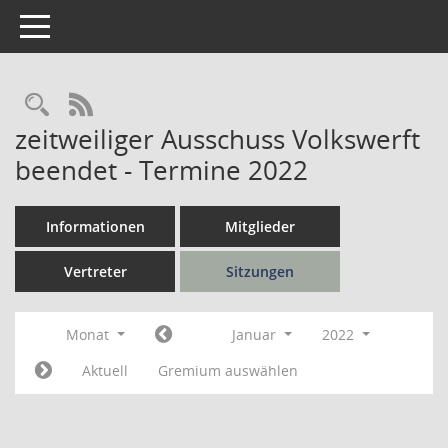
Toggle navigation
Rechercheauswahl
RSS-Feed
zeitweiliger Ausschuss Volkswerft
beendet - Termine 2022
Informationen
Mitglieder
Vertreter
Sitzungen
Monat
Januar
2022
Aktuell
Gremium auswählen