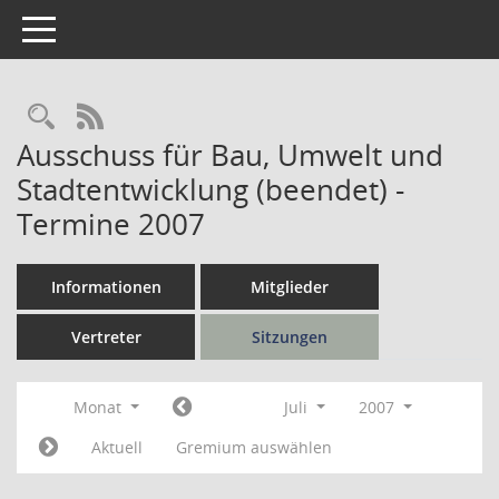
Toggle navigation
Rechercheauswahl
RSS-Feed
Ausschuss für Bau, Umwelt und
Stadtentwicklung (beendet) -
Termine 2007
Informationen
Mitglieder
Vertreter
Sitzungen
Monat
Juli
2007
Aktuell
Gremium auswählen