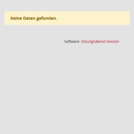
Keine Daten gefunden.
(Wird in
Software:
Sitzungsdienst
Session