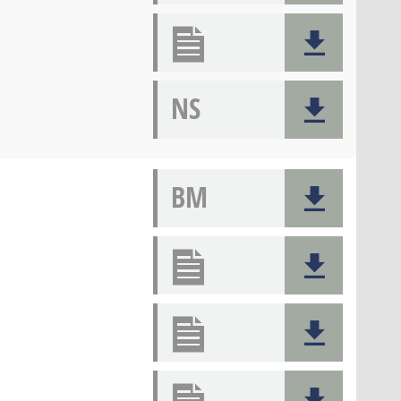
NS
BM