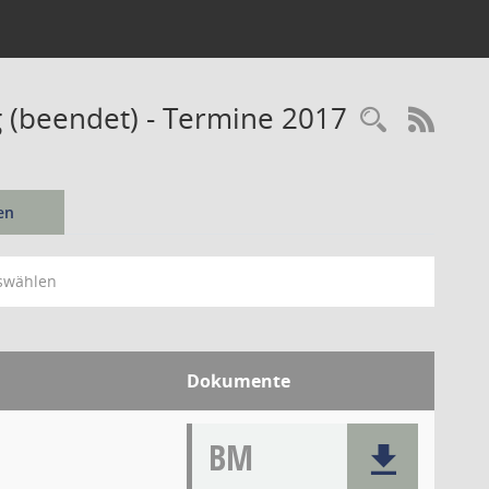
 (beendet) - Termine 2017
Recherc
RSS-
en
swählen
Dokumente
BM