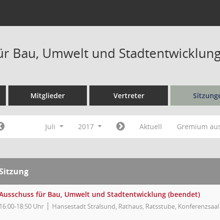
ür Bau, Umwelt und Stadtentwicklung
Mitglieder
Vertreter
Sitzung
Juli
2017
Aktuell
Gremium au
Sitzung
Ausschuss für Bau, Umwelt und Stadtentwicklung (beendet)
16:00-18:50 Uhr
Hansestadt Stralsund, Rathaus, Ratsstube, Konferenzsaal