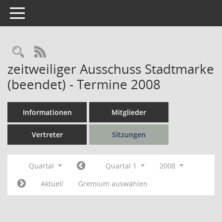
Toggle navigation
Rechercheauswahl
RSS-Feed
zeitweiliger Ausschuss Stadtmarke
(beendet) - Termine 2008
Informationen
Mitglieder
Vertreter
Sitzungen
Quartal
Quartal 1
2008
Aktuell
Gremium auswählen