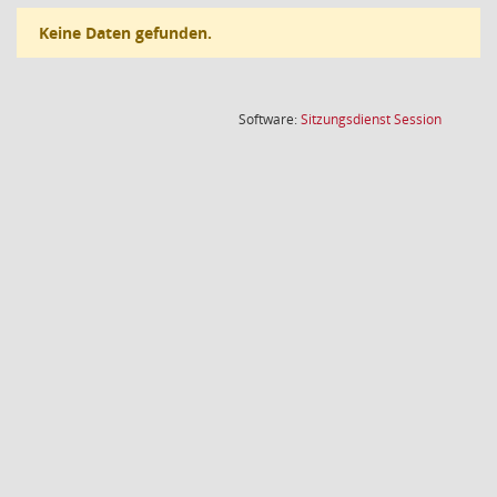
Keine Daten gefunden.
(Wird in
Software:
Sitzungsdienst
Session