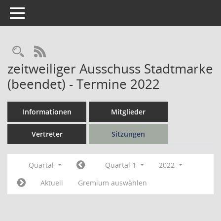
Toggle navigation
Rechercheauswahl
RSS-Feed
zeitweiliger Ausschuss Stadtmarke
(beendet) - Termine 2022
Informationen
Mitglieder
Vertreter
Sitzungen
Quartal
Quartal 1
2022
Aktuell
Gremium auswählen