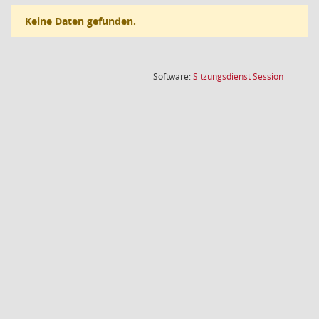
Keine Daten gefunden.
(Wird in
Software:
Sitzungsdienst
Session