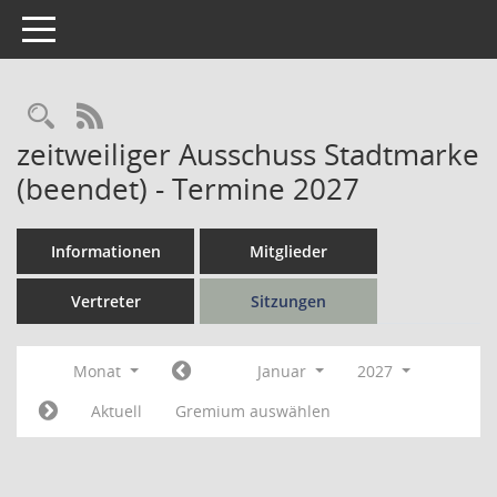
Toggle navigation
Rechercheauswahl
RSS-Feed
zeitweiliger Ausschuss Stadtmarke
(beendet) - Termine 2027
Informationen
Mitglieder
Vertreter
Sitzungen
Monat
Januar
2027
Aktuell
Gremium auswählen