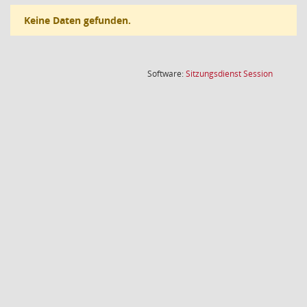
Keine Daten gefunden.
(Wird in
Software:
Sitzungsdienst
Session