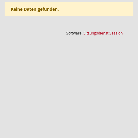
Keine Daten gefunden.
(Wird in
Software:
Sitzungsdienst
Session