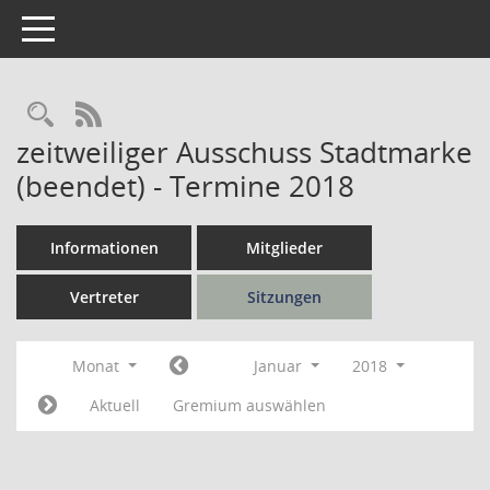
Toggle navigation
Rechercheauswahl
RSS-Feed
zeitweiliger Ausschuss Stadtmarke
(beendet) - Termine 2018
Informationen
Mitglieder
Vertreter
Sitzungen
Monat
Januar
2018
Aktuell
Gremium auswählen