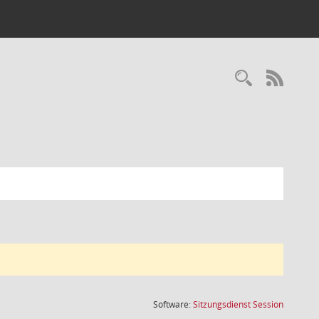
Recherc
RSS-
(Wird in
Software:
Sitzungsdienst
Session