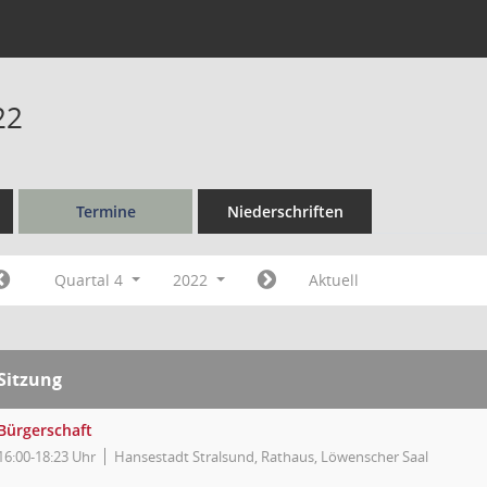
22
Termine
Niederschriften
Quartal 4
2022
Aktuell
Sitzung
Bürgerschaft
16:00-18:23 Uhr
Hansestadt Stralsund, Rathaus, Löwenscher Saal