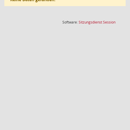
(Wird in
Software:
Sitzungsdienst
Session