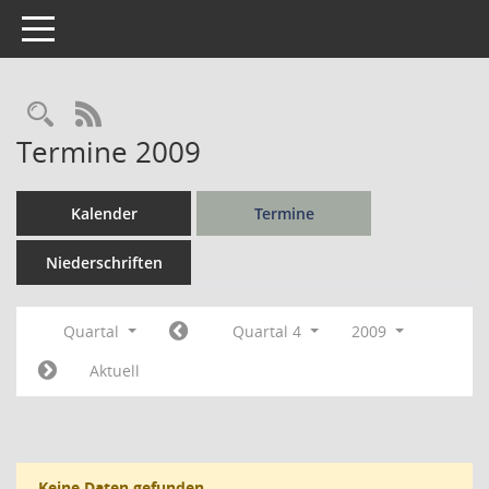
Toggle navigation
Rechercheauswahl
RSS-Feed
Termine 2009
Kalender
Termine
Niederschriften
Quartal
Quartal 4
2009
Aktuell
Keine Daten gefunden.