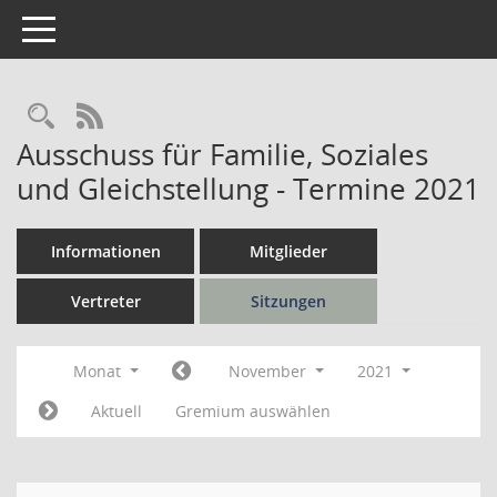
Toggle navigation
Rechercheauswahl
RSS-Feed
Ausschuss für Familie, Soziales
und Gleichstellung - Termine 2021
Informationen
Mitglieder
Vertreter
Sitzungen
Monat
November
2021
Aktuell
Gremium auswählen